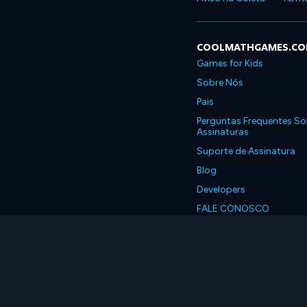
COOLMATHGAMES.C
Games for Kids
Sobre Nós
Pais
Perguntas Frequentes So
Assinaturas
Suporte de Assinatura
Blog
Developers
FALE CONOSCO
Accessibility
Português, Brasil
© 2026 Coolmath.com 