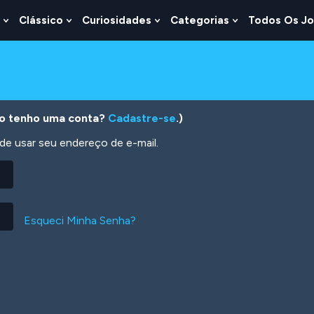
Clássico
Curiosidades
Categorias
Todos Os J
Show
Show
Show
Show
u
Submenu
Submenu
Submenu
Submenu
For
For
For
For
s
Lógica
Clássico
Curiosidades
Categorias
o tenho uma conta?
Cadastre-se
.)
 usar seu endereço de e-mail.
Esqueci Minha Senha?