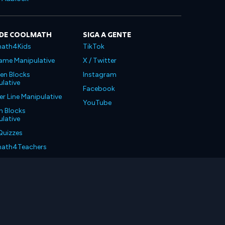
 DE COOLMATH
SIGA A GENTE
ath4Kids
TikTok
ame Manipulative
X / Twitter
en Blocks
Instagram
lative
Facebook
 Line Manipulative
YouTube
n Blocks
lative
Quizzes
ath4Teachers
ath4Parents