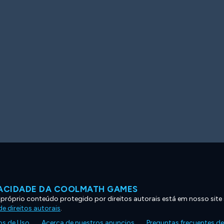
VACIDADE DA COOLMATH GAMES
 próprio conteúdo protegido por direitos autorais está em nosso site
e direitos autorais
.
s de Uso
Acerca de nuestros anuncios
Preguntas frecuentes d