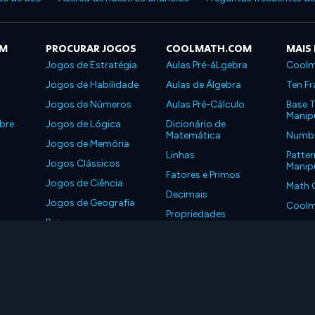
OM
PROCURAR JOGOS
COOLMATH.COM
MAIS
Jogos de Estratégia
Aulas Pré-áLgebra
Coolm
Jogos de Habilidade
Aulas de Álgebra
Ten Fr
Jogos de Números
Aulas Pré-Cálculo
Base T
Manipu
bre
Jogos de Lógica
Dicionário de
Matemática
Number
Jogos de Memória
Linhas
Patter
Jogos Clássicos
Manipu
Fatores e Primos
Jogos de Ciência
Math 
Decimais
Jogos de Geografia
Coolm
Propriedades
Baixe nossos
Coolm
aplicativos
LLC. Todos os Direitos Reservados.