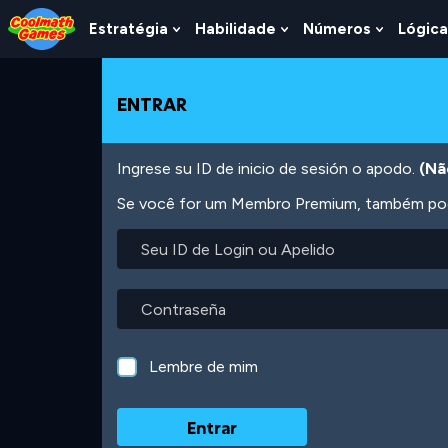
Skip
Skip
Skip
Skip
Ir
to
to
to
to
para
Estratégia
Habilidade
Números
Lógica
Show
Show
Show
Top
Navigation
Main
Footer
o
Submenu
Submenu
Submen
of
Content
conteúdo
For
For
For
Page
principal
Estratégia
Habilidade
Número
ENTRAR
Ingrese su ID de inicio de sesión o apodo.
(Nã
Se você for um Membro Premium, também pode
Seu
ID
de
Login
Contraseña
ou
Apelido
Lembre de mim