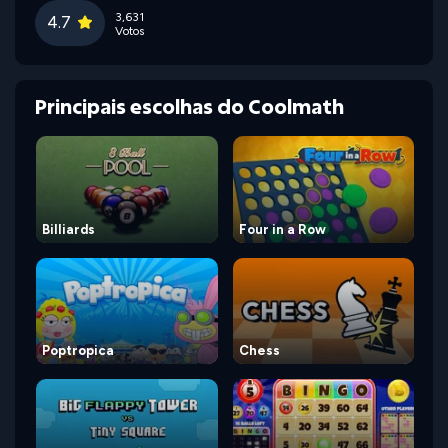
3,631
4.7
Votos
Principais escolhas do Coolmath
Billiards
Four in a Row
Poptropica
Chess