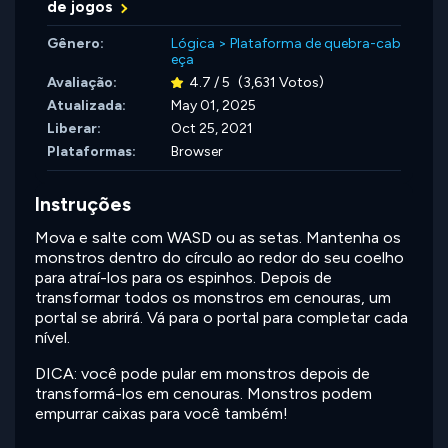
de jogos
Gênero:
Lógica
>
Plataforma de quebra-cab
eça
Avaliação:
4.7 / 5
(3,631 Votos)
Atualizada:
May 01, 2025
Liberar:
Oct 25, 2021
Plataformas:
Browser
Instruções
Mova e salte com WASD ou as setas. Mantenha os
monstros dentro do círculo ao redor do seu coelho
para atraí-los para os espinhos. Depois de
transformar todos os monstros em cenouras, um
portal se abrirá. Vá para o portal para completar cada
nível.
DICA: você pode pular em monstros depois de
transformá-los em cenouras. Monstros podem
empurrar caixas para você também!