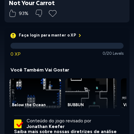
Not Your Carrot
93%
Faça login para manter o XP
0 XP
0/20 Levels
Você Também Vai Gostar
Below the Ocean
BUBBUN
View
Conteúdo do jogo revisado por
Jonathan Keefer
Saiba mais sobre nossas diretrizes de análise