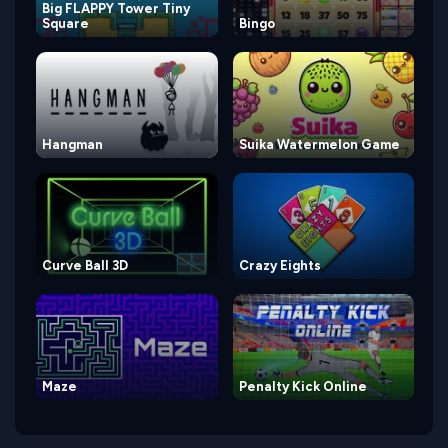
Big FLAPPY Tower Tiny
Square
Bingo
Hangman
Suika Watermelon Game
Curve Ball 3D
Crazy Eights
Maze
Penalty Kick Online