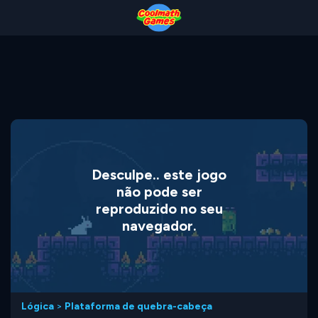
Skip
Skip
Skip
Skip
to
to
to
to
Top
Navigation
Main
Footer
of
Content
Page
Desculpe.. este jogo
não pode ser
reproduzido no seu
navegador.
Lógica
>
Plataforma de quebra-cabeça