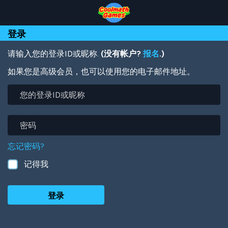
Skip
Skip
Skip
Skip
跳
to
to
to
to
转
Top
Navigation
Main
Footer
到
登录
of
Content
主
Page
要
内
请输入您的登录ID或昵称.
(没有帐户?
报名
.)
容
如果您是高级会员，也可以使用您的电子邮件地址。
您
的
登
录
密
ID
码
或
忘记密码?
昵
称
记得我