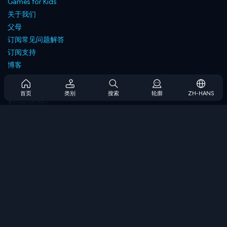
Games for Kids
关于我们
父母
订阅常见问题解答
订阅支持
博客
Developers
联系我们
首页
类别
搜索
轮廓
ZH-HANS
Accessibility
浏览游戏
策略游戏
技能游戏
数字游戏
逻辑游戏
内存游戏
经典游戏
科学游戏
地理游戏