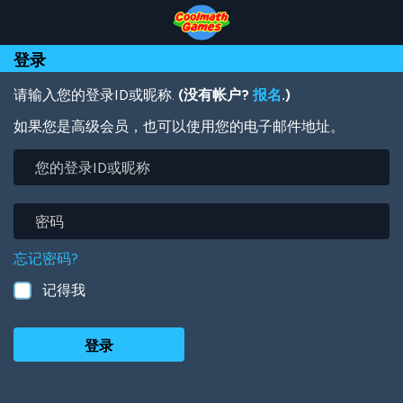
Skip
Skip
Skip
Skip
跳
to
to
to
to
转
Top
Navigation
Main
Footer
到
登录
of
Content
主
Page
要
内
请输入您的登录ID或昵称.
(没有帐户?
报名
.)
容
如果您是高级会员，也可以使用您的电子邮件地址。
您
的
登
录
密
ID
码
或
忘记密码?
昵
称
记得我