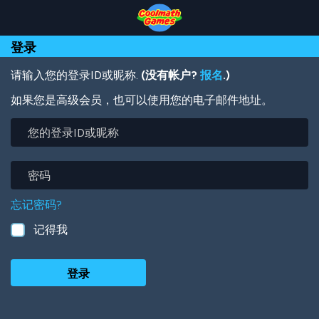
Skip
Skip
Skip
Skip
跳
to
to
to
to
转
Top
Navigation
Main
Footer
到
登录
of
Content
主
Page
要
内
请输入您的登录ID或昵称.
(没有帐户?
报名
.)
容
如果您是高级会员，也可以使用您的电子邮件地址。
您
的
登
录
密
ID
码
或
忘记密码?
昵
称
记得我