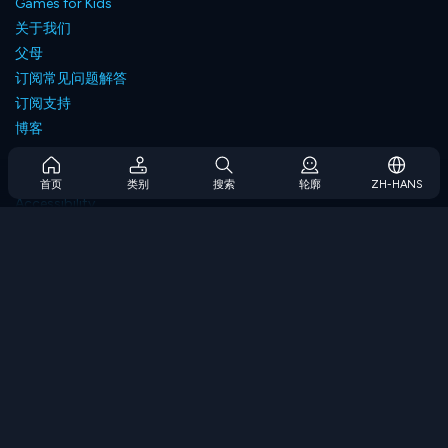
Games for Kids
关于我们
父母
订阅常见问题解答
订阅支持
博客
Developers
联系我们
首页
类别
搜索
轮廓
ZH-HANS
Accessibility
浏览游戏
策略游戏
技能游戏
数字游戏
逻辑游戏
内存游戏
经典游戏
科学游戏
地理游戏