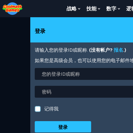
Skip
Skip
Skip
Skip
跳
to
to
to
to
转
战略
技能
数字
逻
Show
Show
Show
Top
Navigation
Main
Footer
到
Submenu
Submenu
Subm
of
Content
主
For
For
For
Page
要
战
技
数
登录
内
略
能
字
容
请输入您的登录ID或昵称.
(没有帐户?
报名
.)
如果您是高级会员，也可以使用您的电子邮件
您
的
登
录
密
ID
码
或
昵
记得我
称