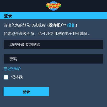
Skip
Skip
Skip
Skip
跳
to
to
to
to
转
Top
Navigation
Main
Footer
到
登录
of
Content
主
Page
要
内
请输入您的登录ID或昵称.
(没有帐户?
报名
.)
容
如果您是高级会员，也可以使用您的电子邮件地址。
您
的
登
录
密
ID
码
或
忘记密码?
昵
称
记得我