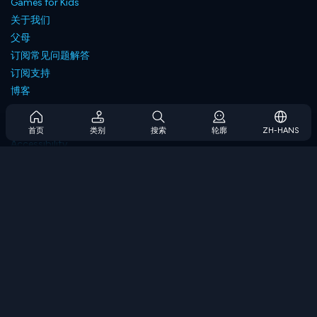
Games for Kids
关于我们
父母
订阅常见问题解答
订阅支持
博客
Developers
联系我们
首页
类别
搜索
轮廓
ZH-HANS
Accessibility
浏览游戏
策略游戏
技能游戏
数字游戏
逻辑游戏
内存游戏
经典游戏
科学游戏
地理游戏