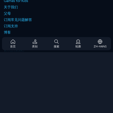
Games for Kids
关于我们
父母
订阅常见问题解答
订阅支持
博客
Developers
联系我们
首页
类别
搜索
轮廓
ZH-HANS
Accessibility
浏览游戏
策略游戏
技能游戏
数字游戏
逻辑游戏
内存游戏
经典游戏
科学游戏
地理游戏