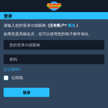
Skip
Skip
Skip
Skip
跳
to
to
to
to
转
Top
Navigation
Main
Footer
到
登录
of
Content
主
Page
要
内
请输入您的登录ID或昵称.
(没有帐户?
报名
.)
容
如果您是高级会员，也可以使用您的电子邮件地址。
您
的
登
录
密
ID
码
或
忘记密码?
昵
称
记得我