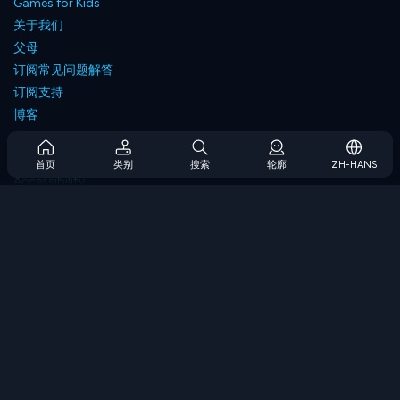
Games for Kids
关于我们
父母
订阅常见问题解答
订阅支持
博客
Developers
联系我们
首页
类别
搜索
轮廓
ZH-HANS
Accessibility
浏览游戏
策略游戏
技能游戏
数字游戏
逻辑游戏
内存游戏
经典游戏
科学游戏
地理游戏