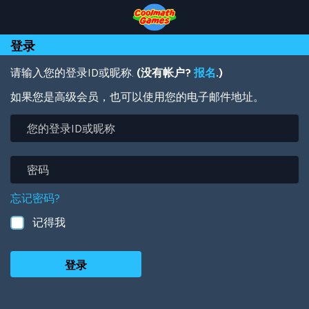
Skip
Skip
Skip
Skip
跳
to
to
to
to
转
Top
Navigation
Main
Footer
到
登录
of
Content
主
Page
要
内
请输入您的登录ID或昵称.
(没有帐户?
报名
.)
容
如果您是高级会员，也可以使用您的电子邮件地址。
您
的
登
录
密
ID
码
或
忘记密码?
昵
称
记得我