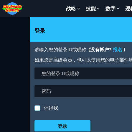
Skip
Skip
Skip
Skip
跳
to
to
to
to
转
战略
技能
数字
逻
Show
Show
Show
Top
Navigation
Main
Footer
到
Submenu
Submenu
Subm
of
Content
主
For
For
For
Page
要
战
技
数
登录
内
略
能
字
容
请输入您的登录ID或昵称.
(没有帐户?
报名
.)
如果您是高级会员，也可以使用您的电子邮件
您
的
登
录
密
ID
码
或
昵
记得我
称