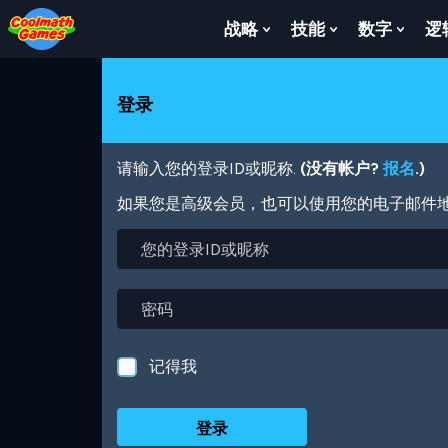
Skip
Skip
Skip
Skip
跳
to
to
to
to
转
战略
技能
数字
逻
Show
Show
Show
Top
Navigation
Main
Footer
到
Submenu
Submenu
Subm
of
Content
主
For
For
For
Page
要
战
技
数
登录
内
略
能
字
容
请输入您的登录ID或昵称.
(没有帐户?
报名
.)
如果您是高级会员，也可以使用您的电子邮件
您
的
登
录
密
ID
码
或
昵
记得我
称