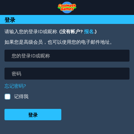
Skip
Skip
Skip
Skip
跳
to
to
to
to
转
Top
Navigation
Main
Footer
到
登录
of
Content
主
Page
要
内
请输入您的登录ID或昵称.
(没有帐户?
报名
.)
容
如果您是高级会员，也可以使用您的电子邮件地址。
您
的
登
录
密
ID
码
或
忘记密码?
昵
称
记得我