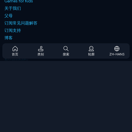
Games for Kids
关于我们
父母
订阅常见问题解答
订阅支持
博客
Developers
联系我们
首页
类别
搜索
轮廓
ZH-HANS
Accessibility
浏览游戏
策略游戏
技能游戏
数字游戏
逻辑游戏
内存游戏
经典游戏
科学游戏
地理游戏