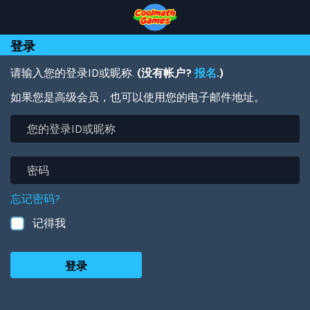
Skip
Skip
Skip
Skip
跳
to
to
to
to
转
Top
Navigation
Main
Footer
到
登录
of
Content
主
Page
要
内
请输入您的登录ID或昵称.
(没有帐户?
报名
.)
容
如果您是高级会员，也可以使用您的电子邮件地址。
您
的
登
录
密
ID
码
或
忘记密码?
昵
称
记得我