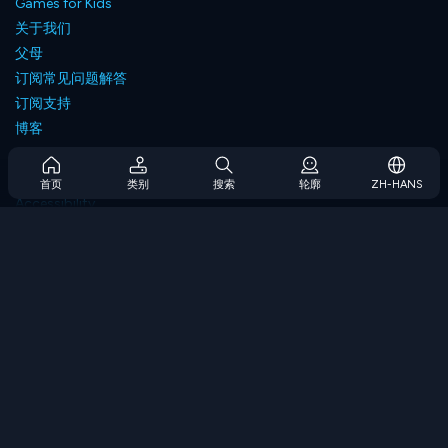
Games for Kids
关于我们
父母
订阅常见问题解答
订阅支持
博客
Developers
联系我们
首页
类别
搜索
轮廓
ZH-HANS
Accessibility
浏览游戏
策略游戏
技能游戏
数字游戏
逻辑游戏
内存游戏
经典游戏
科学游戏
地理游戏