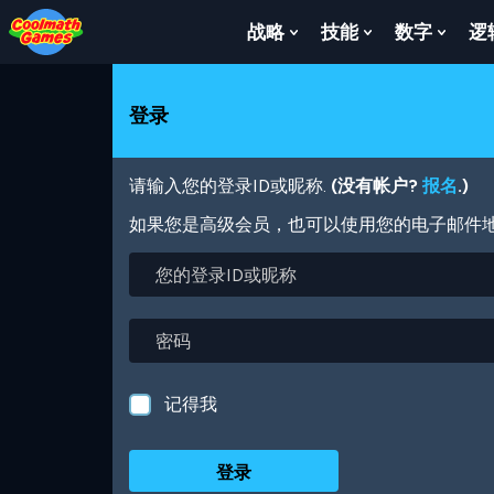
Skip
Skip
Skip
Skip
跳
to
to
to
to
转
战略
技能
数字
逻
Show
Show
Show
Top
Navigation
Main
Footer
到
Submenu
Submenu
Subm
of
Content
主
For
For
For
Page
要
战
技
数
登录
内
略
能
字
容
请输入您的登录ID或昵称.
(没有帐户?
报名
.)
如果您是高级会员，也可以使用您的电子邮件
您
的
登
录
密
ID
码
或
昵
记得我
称