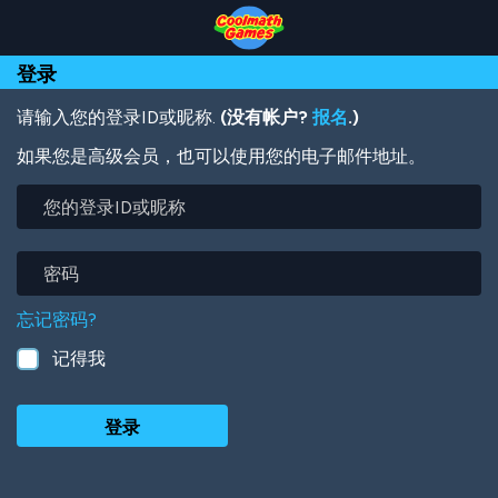
Skip
Skip
Skip
Skip
跳
to
to
to
to
转
Top
Navigation
Main
Footer
到
登录
of
Content
主
Page
要
内
请输入您的登录ID或昵称.
(没有帐户?
报名
.)
容
如果您是高级会员，也可以使用您的电子邮件地址。
您
的
登
录
密
ID
码
或
忘记密码?
昵
称
记得我