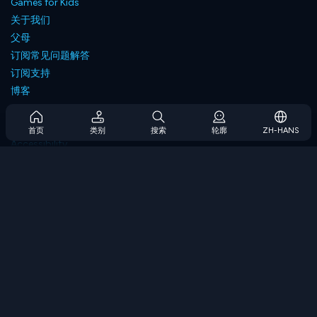
Games for Kids
关于我们
父母
订阅常见问题解答
订阅支持
博客
Developers
联系我们
首页
类别
搜索
轮廓
ZH-HANS
Accessibility
浏览游戏
策略游戏
技能游戏
数字游戏
逻辑游戏
内存游戏
经典游戏
科学游戏
地理游戏