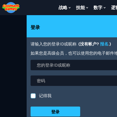
Skip
Skip
Skip
Skip
跳
to
to
to
to
转
战略
技能
数字
逻
Show
Show
Show
Top
Navigation
Main
Footer
到
Submenu
Submenu
Subm
of
Content
主
For
For
For
Page
要
战
技
数
登录
内
略
能
字
容
请输入您的登录ID或昵称.
(没有帐户?
报名
.)
如果您是高级会员，也可以使用您的电子邮件
您
的
登
录
密
ID
码
或
昵
记得我
称