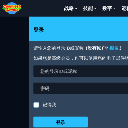
Skip
Skip
Skip
Skip
跳
to
to
to
to
转
战略
技能
数字
逻
Show
Show
Show
Top
Navigation
Main
Footer
到
Submenu
Submenu
Subm
of
Content
主
For
For
For
Page
要
战
技
数
登录
内
略
能
字
容
请输入您的登录ID或昵称.
(没有帐户?
报名
.)
如果您是高级会员，也可以使用您的电子邮件
您
的
登
录
密
ID
码
或
昵
记得我
称