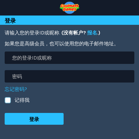
Skip
Skip
Skip
Skip
跳
to
to
to
to
转
Top
Navigation
Main
Footer
到
登录
of
Content
主
Page
要
内
请输入您的登录ID或昵称.
(没有帐户?
报名
.)
容
如果您是高级会员，也可以使用您的电子邮件地址。
您
的
登
录
密
ID
码
或
忘记密码?
昵
称
记得我