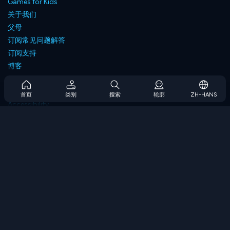
Games for Kids
关于我们
父母
订阅常见问题解答
订阅支持
博客
Developers
联系我们
首页
类别
搜索
轮廓
ZH-HANS
Accessibility
浏览游戏
策略游戏
技能游戏
数字游戏
逻辑游戏
内存游戏
经典游戏
科学游戏
地理游戏