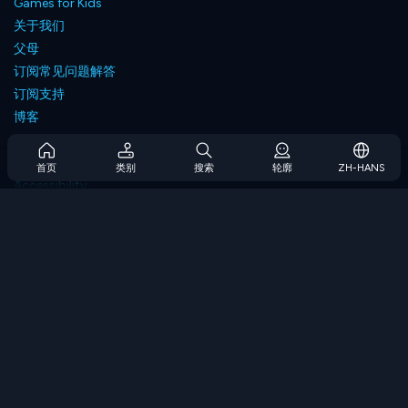
Games for Kids
关于我们
父母
订阅常见问题解答
订阅支持
博客
Developers
联系我们
首页
类别
搜索
轮廓
ZH-HANS
Accessibility
浏览游戏
策略游戏
技能游戏
数字游戏
逻辑游戏
内存游戏
经典游戏
科学游戏
地理游戏