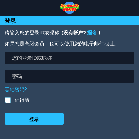
Skip
Skip
Skip
Skip
跳
to
to
to
to
转
Top
Navigation
Main
Footer
到
登录
of
Content
主
Page
要
内
请输入您的登录ID或昵称.
(没有帐户?
报名
.)
容
如果您是高级会员，也可以使用您的电子邮件地址。
您
的
登
录
密
ID
码
或
忘记密码?
昵
称
记得我