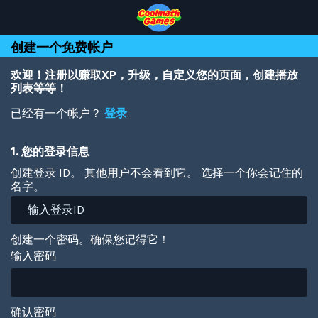
Skip
Skip
Skip
Skip
跳
to
to
to
to
转
Top
Navigation
Main
Footer
到
创建一个免费帐户
of
Content
主
Page
要
内
欢迎！注册以赚取XP，升级，自定义您的页面，创建播放
容
列表等等！
已经有一个帐户？
登录
.
1. 您的登录信息
创建登录 ID。 其他用户不会看到它。 选择一个你会记住的
名字。
创建一个密码。确保您记得它！
输入密码
确认密码