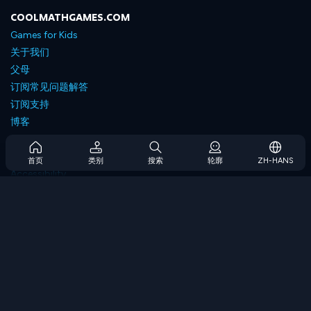
COOLMATHGAMES.COM
Games for Kids
关于我们
父母
订阅常见问题解答
订阅支持
博客
Developers
联系我们
首页
类别
搜索
轮廓
ZH-HANS
Accessibility
浏览游戏
策略游戏
技能游戏
数字游戏
逻辑游戏
内存游戏
经典游戏