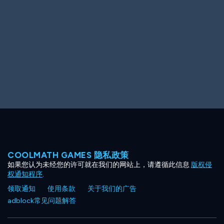
Ooh! Aah!
Night Game
Big Spender
Hit the Slopes
Book Smart
Sunburst
COOLMATH GAMES 隐私政策
如果您认为未经您的许可就在我们的网站上，请遵循此信息
版权侵
权通知程序
.
领取通知
使用条款
关于我们的广告
adblock常见问题解答