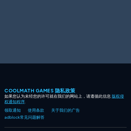
Ooh! Aah!
Night Game
Big Spender
Hit the Slopes
Book Smart
Sunburst
COOLMATH GAMES 隐私政策
如果您认为未经您的许可就在我们的网站上，请遵循此信息
版权侵
权通知程序
.
领取通知
使用条款
关于我们的广告
adblock常见问题解答