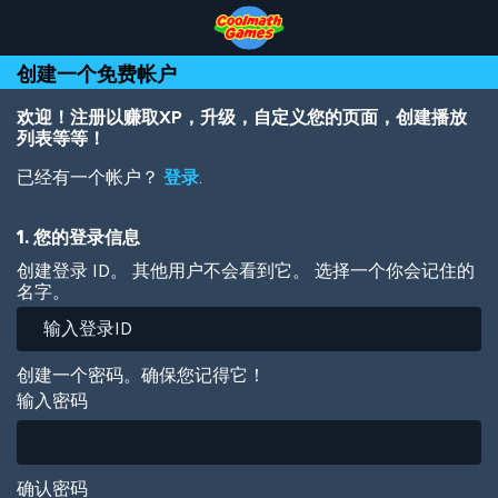
Skip
Skip
Skip
Skip
跳
to
to
to
to
转
Top
Navigation
Main
Footer
到
创建一个免费帐户
of
Content
主
Page
要
内
欢迎！注册以赚取XP，升级，自定义您的页面，创建播放
容
列表等等！
已经有一个帐户？
登录
.
1. 您的登录信息
创建登录 ID。 其他用户不会看到它。 选择一个你会记住的
名字。
创建一个密码。确保您记得它！
输入密码
确认密码