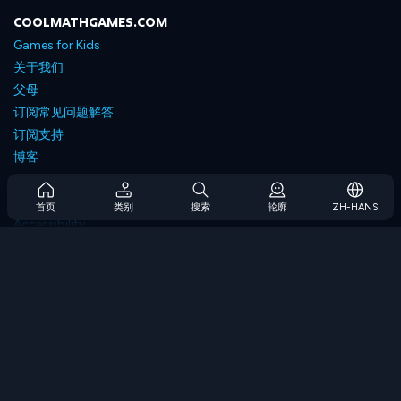
COOLMATHGAMES.COM
Games for Kids
关于我们
父母
订阅常见问题解答
订阅支持
博客
Developers
联系我们
首页
类别
搜索
轮廓
ZH-HANS
Accessibility
浏览游戏
策略游戏
技能游戏
数字游戏
逻辑游戏
内存游戏
经典游戏