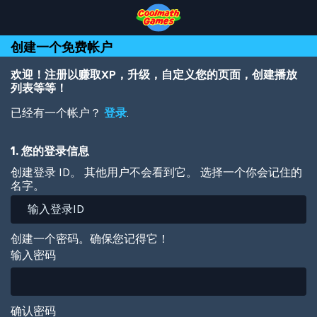
Skip
Skip
Skip
Skip
跳
to
to
to
to
转
Top
Navigation
Main
Footer
到
创建一个免费帐户
of
Content
主
Page
要
内
欢迎！注册以赚取XP，升级，自定义您的页面，创建播放
容
列表等等！
已经有一个帐户？
登录
.
1. 您的登录信息
创建登录 ID。 其他用户不会看到它。 选择一个你会记住的
名字。
创建一个密码。确保您记得它！
输入密码
确认密码