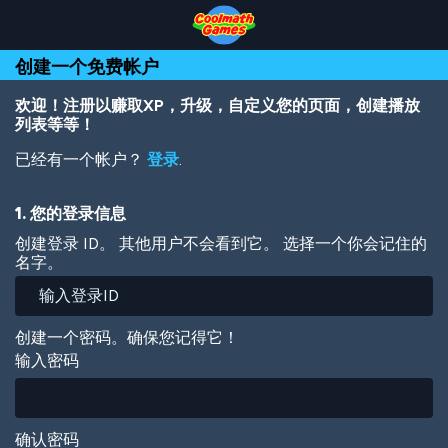
Skip
Skip
Skip
Skip
跳
to
to
to
to
转
Top
Navigation
Main
Footer
到
创建一个免费帐户
of
Content
主
Page
要
内
欢迎！注册以赚取XP，升级，自定义您的页面，创建播放
容
列表等等！
已经有一个帐户？
登录
.
1. 您的登录信息
创建登录 ID。 其他用户不会看到它。 选择一个你会记住的
名字。
创建一个密码。确保您记得它！
输入密码
确认密码