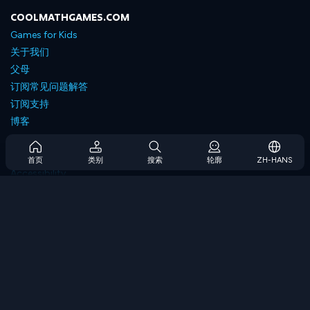
COOLMATHGAMES.COM
Games for Kids
关于我们
父母
订阅常见问题解答
订阅支持
博客
Developers
联系我们
首页
类别
搜索
轮廓
ZH-HANS
Accessibility
浏览游戏
策略游戏
技能游戏
数字游戏
逻辑游戏
内存游戏
经典游戏