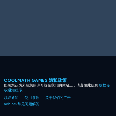
Ooh! Aah!
Night Game
Big Spender
Hit the Slopes
Book Smart
Sunburst
COOLMATH GAMES 隐私政策
如果您认为未经您的许可就在我们的网站上，请遵循此信息
版权侵
权通知程序
.
领取通知
使用条款
关于我们的广告
adblock常见问题解答