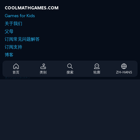
COOLMATHGAMES.COM
Games for Kids
关于我们
父母
订阅常见问题解答
订阅支持
博客
Developers
联系我们
首页
类别
搜索
轮廓
ZH-HANS
Accessibility
浏览游戏
策略游戏
技能游戏
数字游戏
逻辑游戏
内存游戏
经典游戏