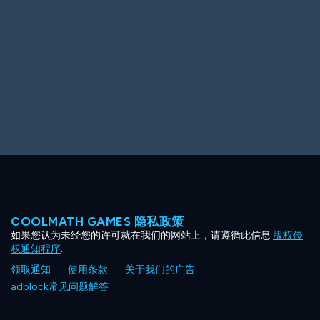
Ooh! Aah!
Night Game
Big Spender
Hit the Slopes
Book Smart
Sunburst
COOLMATH GAMES 隐私政策
如果您认为未经您的许可就在我们的网站上，请遵循此信息
版权侵
权通知程序
.
领取通知
使用条款
关于我们的广告
adblock常见问题解答