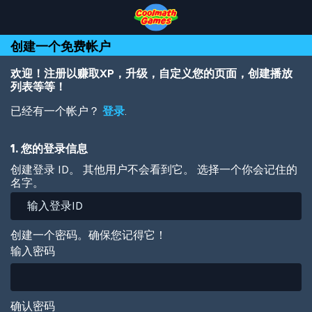
Skip
Skip
Skip
Skip
跳
to
to
to
to
转
Top
Navigation
Main
Footer
到
创建一个免费帐户
of
Content
主
Page
要
内
欢迎！注册以赚取XP，升级，自定义您的页面，创建播放
容
列表等等！
已经有一个帐户？
登录
.
1. 您的登录信息
创建登录 ID。 其他用户不会看到它。 选择一个你会记住的
名字。
创建一个密码。确保您记得它！
输入密码
确认密码