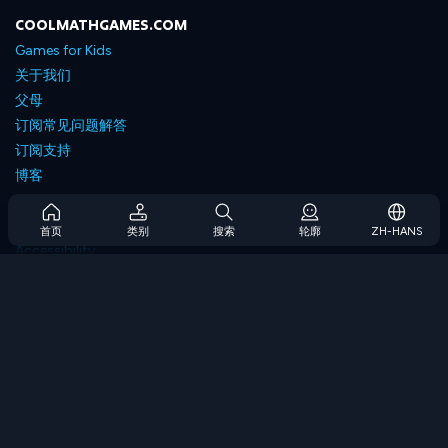
COOLMATHGAMES.COM
Games for Kids
关于我们
父母
订阅常见问题解答
订阅支持
博客
Developers
联系我们
首页
类别
搜索
轮廓
ZH-HANS
Accessibility
浏览游戏
策略游戏
技能游戏
数字游戏
逻辑游戏
内存游戏
经典游戏