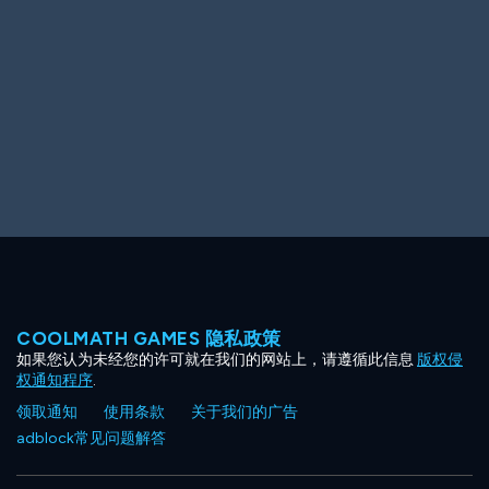
Ooh! Aah!
Night Game
Big Spender
Hit the Slopes
Book Smart
Sunburst
COOLMATH GAMES 隐私政策
如果您认为未经您的许可就在我们的网站上，请遵循此信息
版权侵
权通知程序
.
领取通知
使用条款
关于我们的广告
adblock常见问题解答