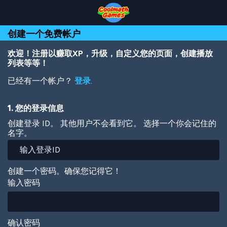
Skip
Skip
Skip
Skip
跳
to
to
to
to
转
Top
Navigation
Main
Footer
到
创建一个免费帐户
of
Content
主
Page
要
内
欢迎！注册以赚取XP，升级，自定义您的页面，创建播放
容
列表等等！
已经有一个帐户？
登录
.
1. 您的登录信息
创建登录 ID。 其他用户不会看到它。 选择一个你会记住的
名字。
创建一个密码。确保您记得它！
输入密码
确认密码