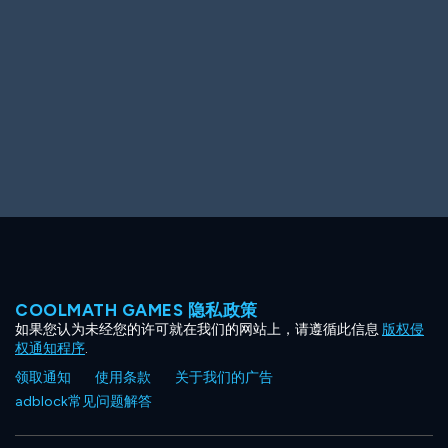
Ooh! Aah!
Night Game
Big Spender
Hit the Slopes
Book Smart
Sunburst
COOLMATH GAMES 隐私政策
如果您认为未经您的许可就在我们的网站上，请遵循此信息
版权侵
权通知程序
.
领取通知
使用条款
关于我们的广告
adblock常见问题解答