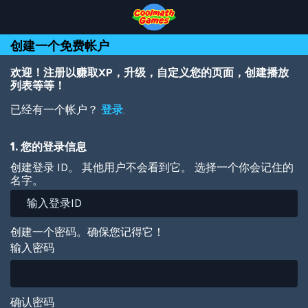
Skip
Skip
Skip
Skip
跳
to
to
to
to
转
Top
Navigation
Main
Footer
到
创建一个免费帐户
of
Content
主
Page
要
内
欢迎！注册以赚取XP，升级，自定义您的页面，创建播放
容
列表等等！
已经有一个帐户？
登录
.
1. 您的登录信息
创建登录 ID。 其他用户不会看到它。 选择一个你会记住的
名字。
创建一个密码。确保您记得它！
输入密码
确认密码