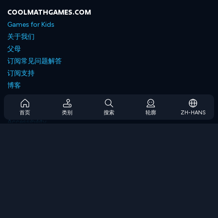
COOLMATHGAMES.COM
Games for Kids
关于我们
父母
订阅常见问题解答
订阅支持
博客
Developers
联系我们
首页
类别
搜索
轮廓
ZH-HANS
Accessibility
浏览游戏
策略游戏
技能游戏
数字游戏
逻辑游戏
内存游戏
经典游戏