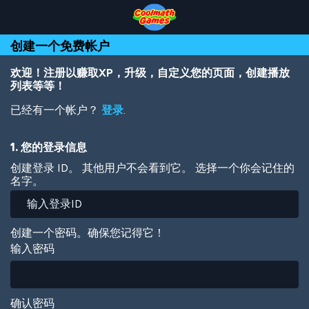
Skip
Skip
Skip
Skip
跳
to
to
to
to
转
Top
Navigation
Main
Footer
到
创建一个免费帐户
of
Content
主
Page
要
内
欢迎！注册以赚取XP，升级，自定义您的页面，创建播放
容
列表等等！
已经有一个帐户？
登录
.
1. 您的登录信息
创建登录 ID。 其他用户不会看到它。 选择一个你会记住的
名字。
创建一个密码。确保您记得它！
输入密码
确认密码