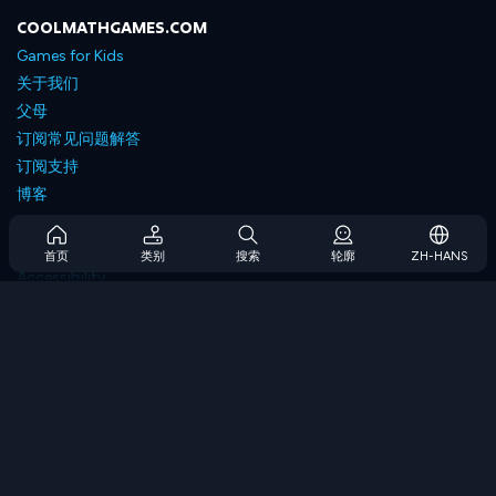
COOLMATHGAMES.COM
Games for Kids
关于我们
父母
订阅常见问题解答
订阅支持
博客
Developers
联系我们
首页
类别
搜索
轮廓
ZH-HANS
Accessibility
浏览游戏
策略游戏
技能游戏
数字游戏
逻辑游戏
内存游戏
经典游戏