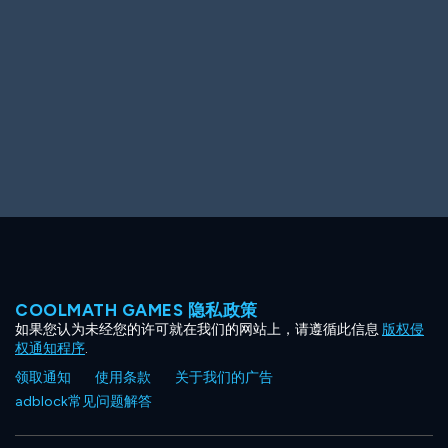
Ooh! Aah!
Night Game
Big Spender
Hit the Slopes
Book Smart
Sunburst
COOLMATH GAMES 隐私政策
如果您认为未经您的许可就在我们的网站上，请遵循此信息
版权侵
权通知程序
.
领取通知
使用条款
关于我们的广告
adblock常见问题解答