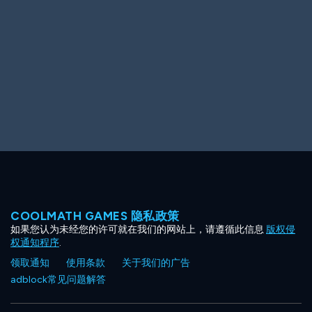
Ooh! Aah!
Night Game
Big Spender
Hit the Slopes
Book Smart
Sunburst
COOLMATH GAMES 隐私政策
如果您认为未经您的许可就在我们的网站上，请遵循此信息
版权侵
权通知程序
.
领取通知
使用条款
关于我们的广告
adblock常见问题解答