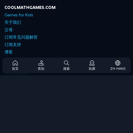
COOLMATHGAMES.COM
Games for Kids
关于我们
父母
订阅常见问题解答
订阅支持
博客
Developers
联系我们
首页
类别
搜索
轮廓
ZH-HANS
Accessibility
浏览游戏
策略游戏
技能游戏
数字游戏
逻辑游戏
内存游戏
经典游戏