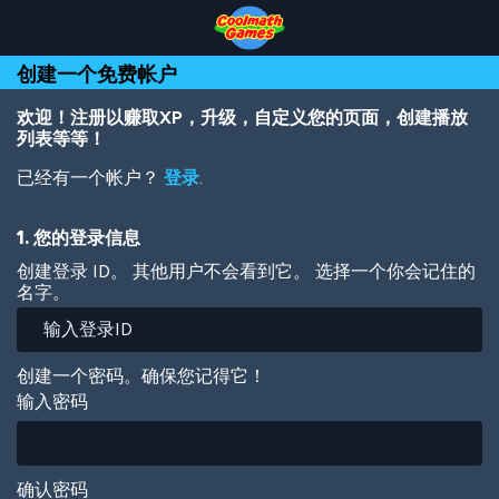
Skip
Skip
Skip
Skip
跳
to
to
to
to
转
Top
Navigation
Main
Footer
到
创建一个免费帐户
of
Content
主
Page
要
内
欢迎！注册以赚取XP，升级，自定义您的页面，创建播放
容
列表等等！
已经有一个帐户？
登录
.
1. 您的登录信息
创建登录 ID。 其他用户不会看到它。 选择一个你会记住的
名字。
创建一个密码。确保您记得它！
输入密码
确认密码