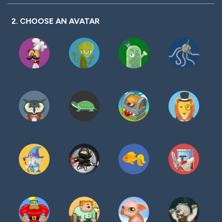
密
码
2. CHOOSE AN AVATAR