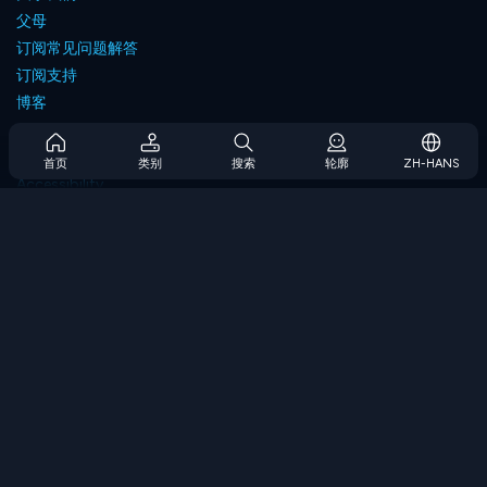
父母
订阅常见问题解答
订阅支持
博客
Developers
联系我们
首页
类别
搜索
轮廓
ZH-HANS
Accessibility
浏览游戏
策略游戏
技能游戏
数字游戏
逻辑游戏
内存游戏
经典游戏
科学游戏
地理游戏
下载我们的应用程序