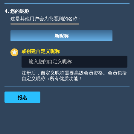
4. 您的昵称
这是其他用户会为您看到的名称：
Woof
Jungle Cats
或创建自定义昵称
输
入
您
Colorful
Pow! Bang!
注册后，自定义昵称需要高级会员资格。会员包括
的
自定义昵称 +所有优质功能！
自
定
义
昵
称
Robotic
International