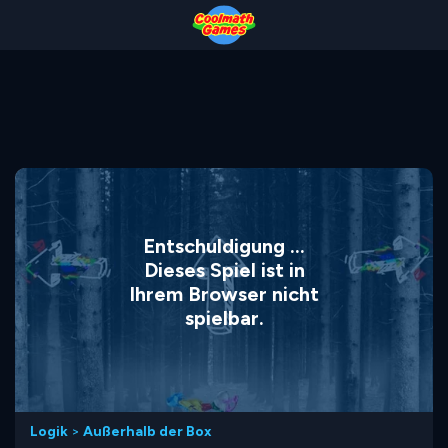
Skip
Skip
Skip
Skip
to
to
to
to
Top
Navigation
Main
Footer
of
Content
Page
Entschuldigung ...
Dieses Spiel ist in
Ihrem Browser nicht
spielbar.
Logik
>
Außerhalb der Box