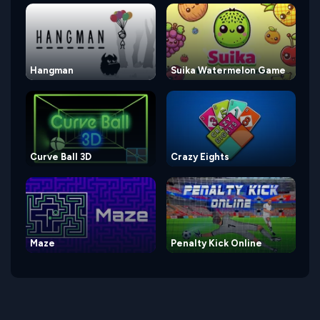
Hangman
Suika Watermelon Game
Curve Ball 3D
Crazy Eights
Maze
Penalty Kick Online