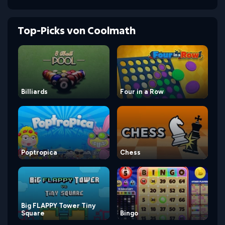
Top-Picks von Coolmath
Billiards
Four in a Row
Poptropica
Chess
Big FLAPPY Tower Tiny
Square
Bingo