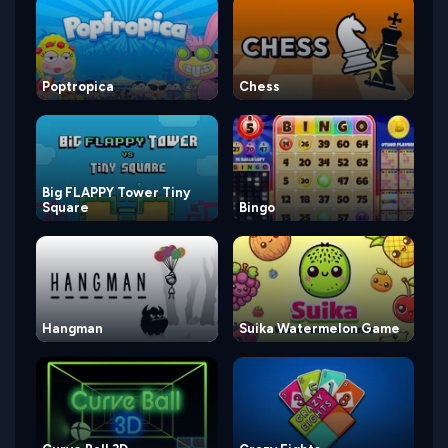
Poptropica
Chess
Big FLAPPY Tower Tiny
Square
Bingo
Hangman
Suika Watermelon Game