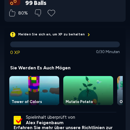
99 Balls
80%
Melden Sie sich an, um XP zu behalten
0 XP
0/30 Minuten
Sie Werden Es Auch Mögen
Tower of Colors
Mutato Potato
Om N
Spielinhalt überprüft von
Alex Feigenbaum
Erfahren Sie mehr über unsere Richtlinien zur