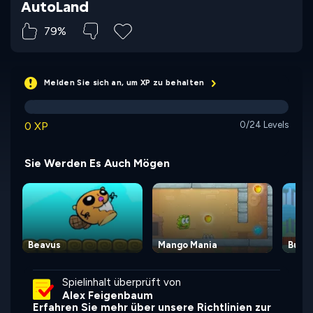
AutoLand
79%
Melden Sie sich an, um XP zu behalten
0 XP
0/24 Levels
Sie Werden Es Auch Mögen
Beavus
Mango Mania
Bunn
Spielinhalt überprüft von
Alex Feigenbaum
Erfahren Sie mehr über unsere Richtlinien zur