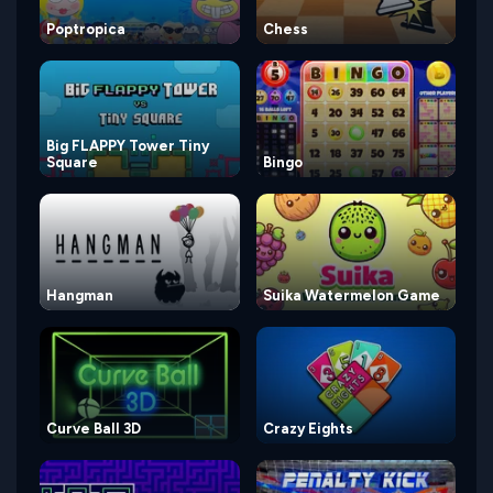
Poptropica
Chess
Big FLAPPY Tower Tiny
Square
Bingo
Hangman
Suika Watermelon Game
Curve Ball 3D
Crazy Eights