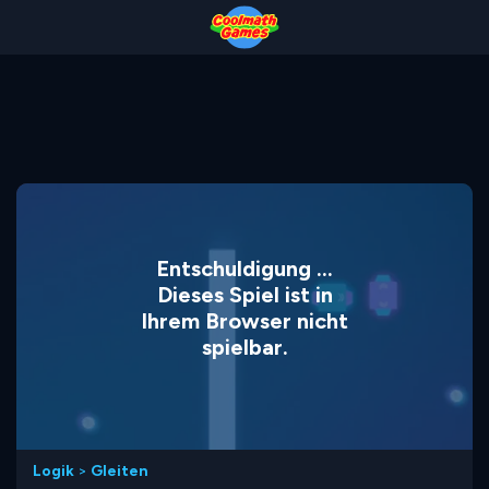
Skip
Skip
Skip
Skip
to
to
to
to
Top
Navigation
Main
Footer
of
Content
Page
Entschuldigung ...
Dieses Spiel ist in
Ihrem Browser nicht
spielbar.
Logik
>
Gleiten