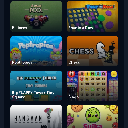
Billiards
Four in a Row
Poptropica
Chess
Big FLAPPY Tower Tiny
Square
Bingo