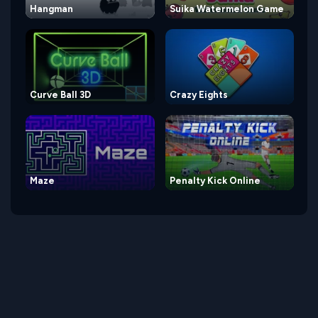
Hangman
Suika Watermelon Game
Curve Ball 3D
Crazy Eights
Maze
Penalty Kick Online