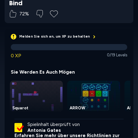
Bind
72%
Melden Sie sich an, um XP zu behalten
0 XP
0/19 Levels
Sie Werden Es Auch Mögen
Squarot
ARROW
ARRO
Spielinhalt überprüft von
Antonia Gates
Erfahren Sie mehr über unsere Richtlinien zur