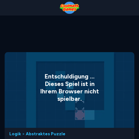
Skip
Skip
Skip
Skip
to
to
to
to
Top
Navigation
Main
Footer
of
Content
Page
Entschuldigung ...
Dieses Spiel ist in
Ihrem Browser nicht
spielbar.
Logik
>
Abstraktes Puzzle