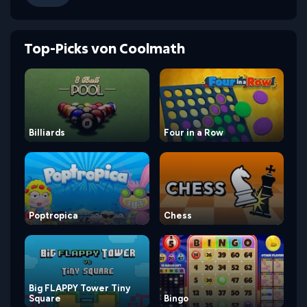
Top-Picks von Coolmath
Billiards
Four in a Row
Poptropica
Chess
Big FLAPPY Tower Tiny
Square
Bingo