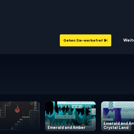
Weite
Gehen Sie-werbefrei!
Emerald and A
Emerald and Amber
Crystal Land