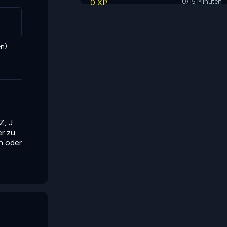
0 XP
0/15 Minuten
n)
Z, J
er zu
n oder