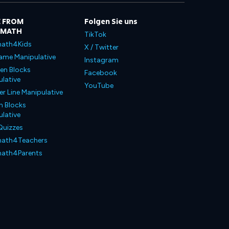
 FROM
Folgen Sie uns
LMATH
TikTok
ath4Kids
X / Twitter
ame Manipulative
Instagram
en Blocks
Facebook
lative
YouTube
 Line Manipulative
n Blocks
lative
Quizzes
ath4Teachers
ath4Parents