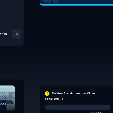
r in
3
Bugongo: Greenhill
Bugongo: Snowy Peaks
Melden Sie sich an, um XP zu
behalten
mber