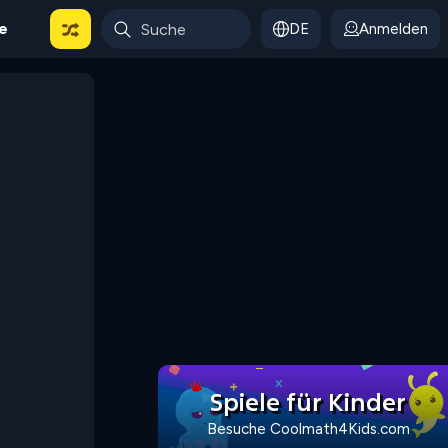
le
DE
Anmelden
Spiele für Kinder
Besuche Coolmath4Kids.com