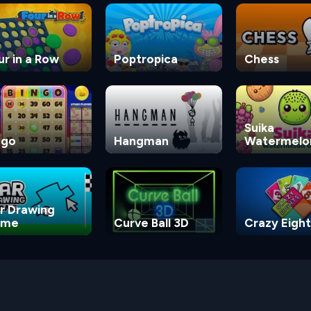
ur in a Row
Poptropica
Chess
Suika
ngo
Hangman
Watermelo
Game
r Drawing
ame
Curve Ball 3D
Crazy Eight