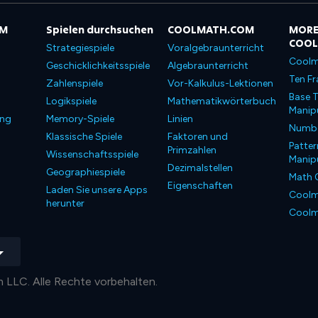
OM
Spielen durchsuchen
COOLMATH.COM
MORE
COO
Strategiespiele
Voralgebraunterricht
Coolm
Geschicklichkeitsspiele
Algebraunterricht
Ten Fr
Zahlenspiele
Vor-Kalkulus-Lektionen
Base T
Logikspiele
Mathematikwörterbuch
Manipu
ung
Memory-Spiele
Linien
Number
Klassische Spiele
Faktoren und
Patter
Primzahlen
Wissenschaftsspiele
Manipu
Dezimalstellen
Geographiespiele
Math 
Eigenschaften
Laden Sie unsere Apps
Coolm
herunter
Coolm
LLC. Alle Rechte vorbehalten.