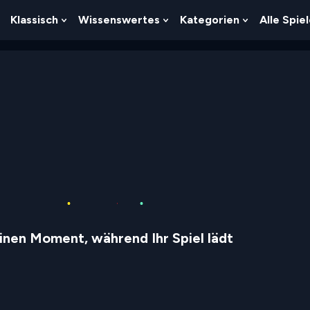
Klassisch
Wissenswertes
Kategorien
Alle Spie
Show
Show
Show
Show
Submenu
Submenu
Submenu
Submenu
For
For
For
For
Logik
Klassisch
Wissenswertes
Kategorien
inen Moment, während Ihr Spiel lädt