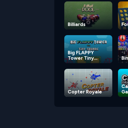
Billiards
Fo
Big FLAPPY
Tower Tiny
Bi
Square
Ca
Copter Royale
G