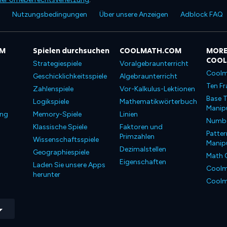
Nutzungsbedingungen
Über unsere Anzeigen
Adblock FAQ
OM
Spielen durchsuchen
COOLMATH.COM
MORE
COO
Strategiespiele
Voralgebraunterricht
Coolm
Geschicklichkeitsspiele
Algebraunterricht
Ten Fr
Zahlenspiele
Vor-Kalkulus-Lektionen
Base T
Logikspiele
Mathematikwörterbuch
Manipu
ung
Memory-Spiele
Linien
Number
Klassische Spiele
Faktoren und
Patter
Primzahlen
Wissenschaftsspiele
Manipu
Dezimalstellen
Geographiespiele
Math 
Eigenschaften
Laden Sie unsere Apps
Coolm
herunter
Coolm