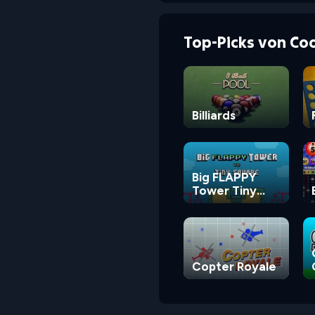
Top-Picks von Co
Billiards
Big FLAPPY
Tower Tiny
Square
Copter Royale