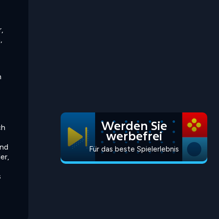
,
,
n
Werden Sie
ch
werbefrei
und
Für das beste Spielerlebnis
er,
s