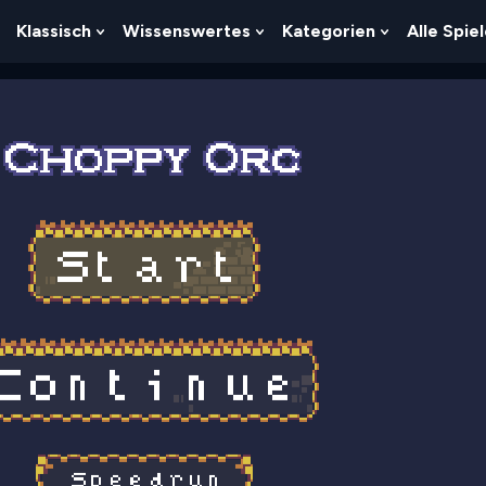
Klassisch
Wissenswertes
Kategorien
Alle Spie
Show
Show
Show
Show
Submenu
Submenu
Submenu
Submenu
For
For
For
For
Logik
Klassisch
Wissenswertes
Kategorien