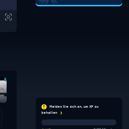
Puffinick: A
Greedy Mimic
Wingless Story
Hasty S
Melden Sie sich an, um XP zu
behalten