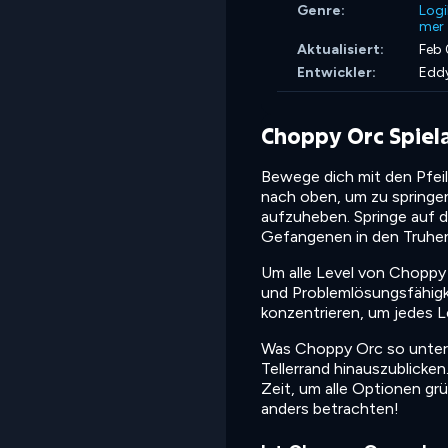
Genre:
Logi
mer
Aktualisiert:
Feb 
Entwickler:
Edd
Choppy Orc Spiel
Bewege dich mit den Pfeil
nach oben, um zu springen
aufzuheben. Springe auf d
Gefangenen in den Truhen
Um alle Level von Choppy
und Problemlösungsfähigke
konzentrieren, um jedes L
Was Choppy Orc so unterh
Tellerrand hinauszublicke
Zeit, um alle Optionen gr
anders betrachten!