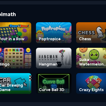
olmath
Four in a Row
Poptropica
Chess
Suika
Bingo
Hangman
Watermelon
Game
Car Drawing
Game
Curve Ball 3D
Crazy Eights