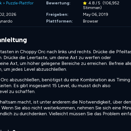
k
>
Puzzle-Plattfor
Bewertung:
4.8 / 5
(106,952
Stimmen)
02, 2026
Freigeben:
May 06, 2019
ynardo
Plattformen:
Browser
anleitung
tasten in Choppy Orc nach links und rechts. Drücke die Pfeilta
. Drücke die Leertaste, um deine Axt zu werfen oder
eine Axt, um höher gelegene Bereiche zu erreichen. Befreie all
, um jedes Level abzuschließen.
 Orc abzuschließen, benötigst du eine Kombination aus Timing
iten. Es gibt insgesamt 15 Level, du musst dich also
evel zu schaffen.
altsam macht, ist unter anderem die Notwendigkeit, über de
n. Wenn Sie also nicht weiterkommen, nehmen Sie sich eine Min
ündlich zu durchdenken. Vielleicht müssen Sie das Problem einf