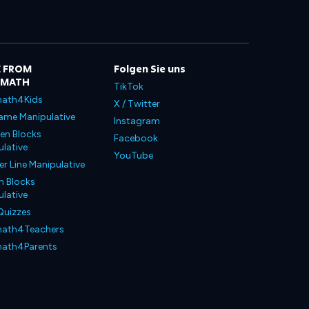
 FROM
Folgen Sie uns
LMATH
TikTok
ath4Kids
X / Twitter
ame Manipulative
Instagram
en Blocks
Facebook
lative
YouTube
 Line Manipulative
n Blocks
lative
Quizzes
ath4Teachers
ath4Parents