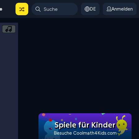
le
DE
Anmelden
Spiele für Kinder
Besuche Coolmath4Kids.com