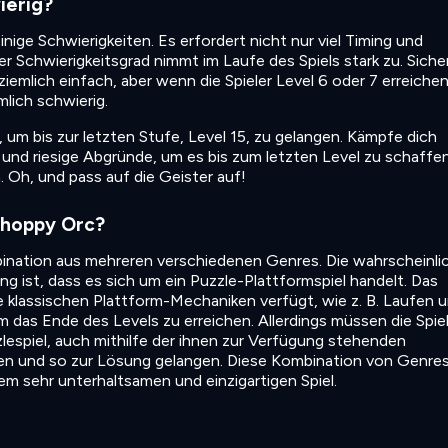
ierig?
einige Schwierigkeiten. Es erfordert nicht nur viel Timing und
r Schwierigkeitsgrad nimmt im Laufe des Spiels stark zu. Sicher
 ziemlich einfach, aber wenn die Spieler Level 6 oder 7 erreichen
lich schwierig.
, um bis zur letzten Stufe, Level 15, zu gelangen. Kämpfe dich
und riesige Abgründe, um es bis zum letzten Level zu schaffe
. Oh, und pass auf die Geister auf!
Choppy Orc?
ination aus mehreren verschiedenen Genres. Die wahrscheinli
g ist, dass es sich um ein Puzzle-Plattformspiel handelt. Das
e klassischen Plattform-Mechaniken verfügt, wie z. B. Laufen 
m das Ende des Levels zu erreichen. Allerdings müssen die Spiel
zlespiel, auch mithilfe der ihnen zur Verfügung stehenden
n und so zur Lösung gelangen. Diese Kombination von Genre
m sehr unterhaltsamen und einzigartigen Spiel.