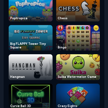
Poptropica
Chess
Big FLAPPY Tower Tiny
Square
Bingo
Hangman
Suika Watermelon Game
Curve Ball 3D
Crazy Eights