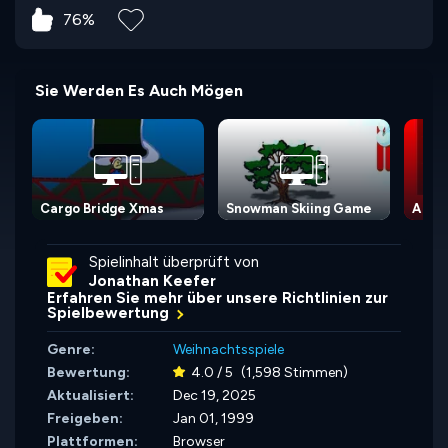
76%
Sie Werden Es Auch Mögen
Cargo Bridge Xmas
Snowman Skiing Game
A Blo
Spielinhalt überprüft von
Jonathan Keefer
Erfahren Sie mehr über unsere Richtlinien zur
Spielbewertung
Genre:
Weihnachtsspiele
Bewertung:
4.0 / 5
(1,598 Stimmen)
Aktualisiert:
Dec 19, 2025
Freigeben:
Jan 01, 1999
Plattformen:
Browser