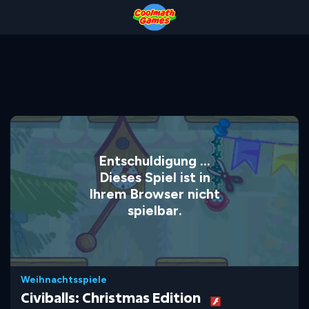
Skip
Skip
Skip
Skip
to
to
to
to
Top
Navigation
Main
Footer
of
Content
Page
Entschuldigung ...
Dieses Spiel ist in
Ihrem Browser nicht
spielbar.
Weihnachtsspiele
Civiballs: Christmas Edition