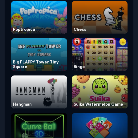
Poptropica
Chess
Big FLAPPY Tower Tiny
Square
Bingo
Hangman
Suika Watermelon Game