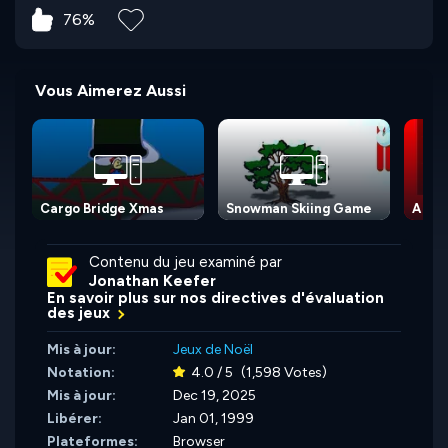
76%
Vous Aimerez Aussi
Cargo Bridge Xmas
Snowman Skiing Game
A Blo
Contenu du jeu examiné par
Jonathan Keefer
En savoir plus sur nos directives d'évaluation
des jeux
Mis à jour:
Jeux de Noël
Notation:
4.0 / 5
(1,598 Votes)
Mis à jour:
Dec 19, 2025
Libérer:
Jan 01, 1999
Plateformes:
Browser