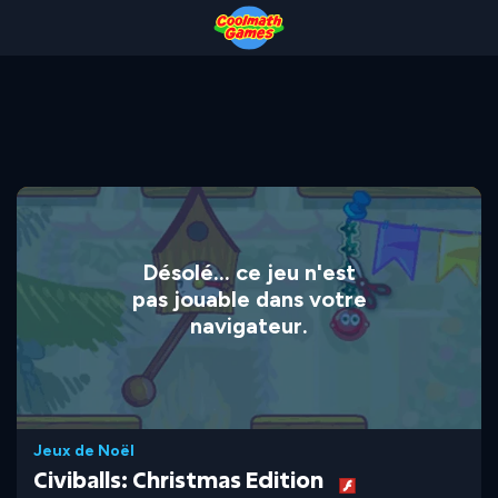
Skip
Skip
Skip
Skip
to
to
to
to
Top
Navigation
Main
Footer
of
Content
Page
Désolé... ce jeu n'est
pas jouable dans votre
navigateur.
Jeux de Noël
Civiballs: Christmas Edition