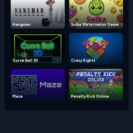
Hangman
Suika Watermelon Game
Curve Ball 3D
Crazy Eights
Maze
Penalty Kick Online