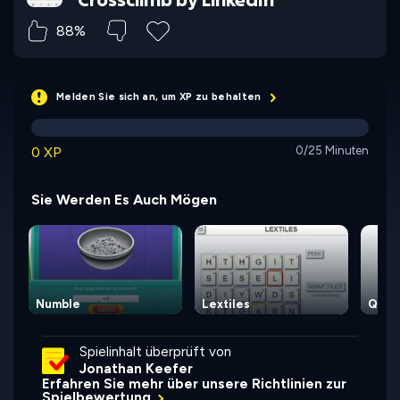
88%
Melden Sie sich an, um XP zu behalten
0 XP
0/25 Minuten
Sie Werden Es Auch Mögen
Numble
Lextiles
Queen
Spielinhalt überprüft von
Jonathan Keefer
Erfahren Sie mehr über unsere Richtlinien zur
Spielbewertung