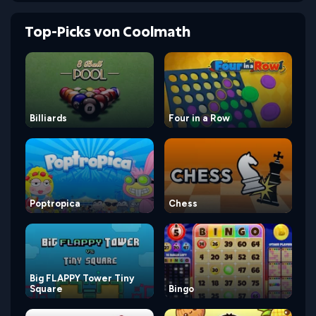
Top-Picks von Coolmath
Billiards
Four in a Row
Poptropica
Chess
Big FLAPPY Tower Tiny
Square
Bingo