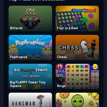
Billiards
Four in a Row
Poptropica
Chess
Big FLAPPY Tower Tiny
Square
Bingo