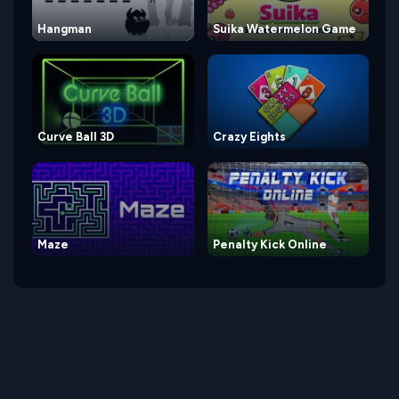
Hangman
Suika Watermelon Game
Curve Ball 3D
Crazy Eights
Maze
Penalty Kick Online