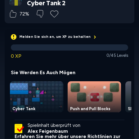
Cyber Tank 2
72%
Melden Sie sich an, um XP zu behalten
0 XP
0/45 Levels
Sie Werden Es Auch Mögen
Cyber Tank
Push and Pull Blocks
Slide
Spielinhalt überprüft von
Alex Feigenbaum
Erfahren Sie mehr über unsere Richtlinien zur