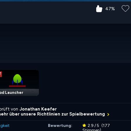
47%
od Launcher
rprüft von
Jonathan Keefer
mehr über unsere Richtlinien zur Spielbewertung
igkeit
Bewertung:
2.9 / 5
(177
Stimmen)