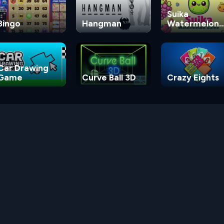
Suika
Bingo
Hangman
Watermelon
Game
Car Drawing
Game
Curve Ball 3D
Crazy Eights