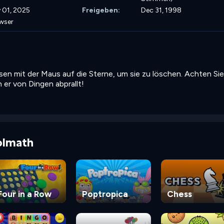
 01, 2025
Freigeben:
Dec 31, 1998
wser
en mit der Maus auf die Sterne, um sie zu löschen. Achten Sie
 er von Dingen abprallt!
olmath
Four in a Row
Poptropica
Chess