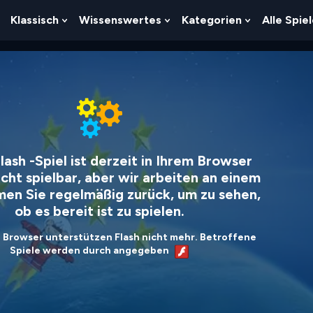
Klassisch
Wissenswertes
Kategorien
Alle Spie
Show
Show
Show
Show
Submenu
Submenu
Submenu
Submenu
For
For
For
For
Logik
Klassisch
Wissenswertes
Kategorien
lash -Spiel ist derzeit in Ihrem Browser
icht spielbar, aber wir arbeiten an einem
en Sie regelmäßig zurück, um zu sehen,
ob es bereit ist zu spielen.
 Browser unterstützen Flash nicht mehr. Betroffene
Spiele werden durch angegeben