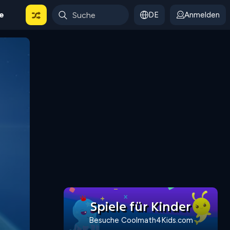
le
DE
Anmelden
Spiele für Kinder
Besuche Coolmath4Kids.com