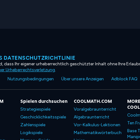
 DATENSCHUTZRICHTLINIE
, dass Ihr eigener urheberrechtlich geschützter Inhalt ohne Ihre Erlaubn
ner Urheberrechtsverletzung
.
Nutzungsbedingungen
Über unsere Anzeigen
Adblock FAQ
OM
Spielen durchsuchen
COOLMATH.COM
MORE
COO
Strategiespiele
Voralgebraunterricht
Coolm
Geschicklichkeitsspiele
Algebraunterricht
Ten Fr
Zahlenspiele
Vor-Kalkulus-Lektionen
Base T
Logikspiele
Mathematikwörterbuch
Manipu