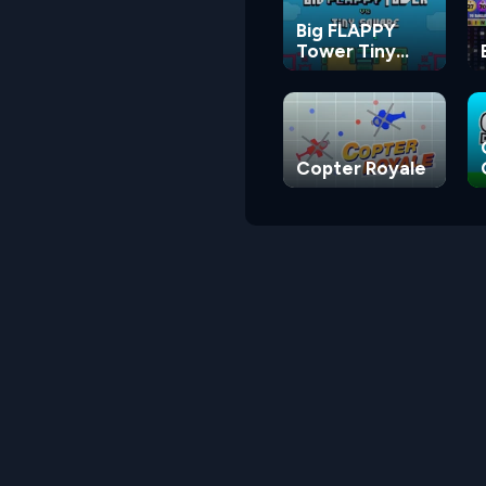
Big FLAPPY
Tower Tiny
Square
Copter Royale