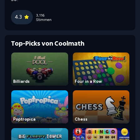
3,116
4.3
Stimmen
Top-Picks von Coolmath
Billiards
Four in a Row
Poptropica
Chess