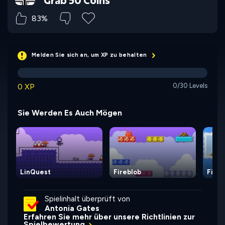
Grab 50 Coins
83%
Melden Sie sich an, um XP zu behalten
0 XP
0/30 Levels
Sie Werden Es Auch Mögen
LinQuest
Fireblob
Fireb
Spielinhalt überprüft von
Antonia Gates
Erfahren Sie mehr über unsere Richtlinien zur
Spielbewertung