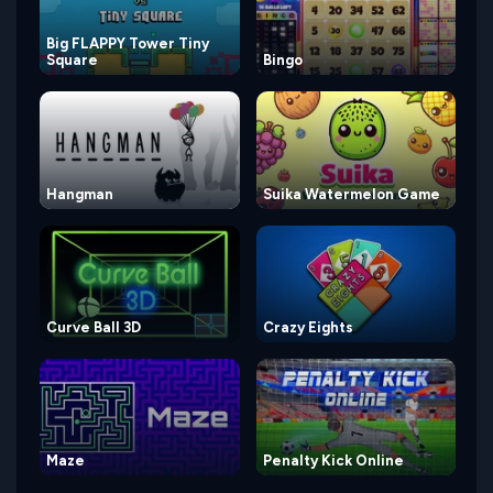
Big FLAPPY Tower Tiny
Square
Bingo
Hangman
Suika Watermelon Game
Curve Ball 3D
Crazy Eights
Maze
Penalty Kick Online