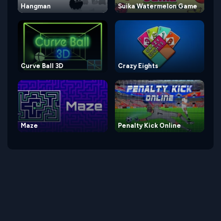
Hangman
Suika Watermelon Game
Curve Ball 3D
Crazy Eights
Maze
Penalty Kick Online