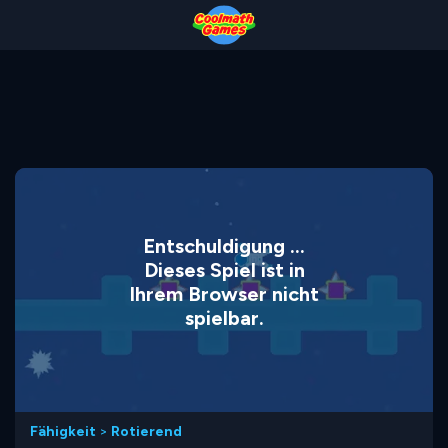
Skip
Skip
Skip
Skip
to
to
to
to
Top
Navigation
Main
Footer
of
Content
Page
Entschuldigung ...
Dieses Spiel ist in
Ihrem Browser nicht
spielbar.
Fähigkeit
>
Rotierend