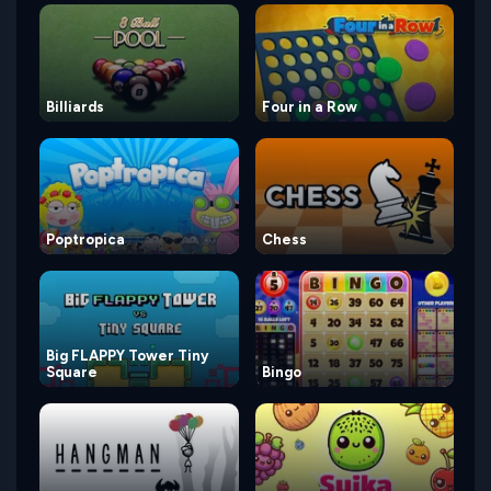
Billiards
Four in a Row
Poptropica
Chess
Big FLAPPY Tower Tiny
Square
Bingo