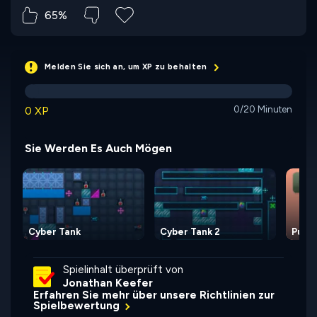
65%
Melden Sie sich an, um XP zu behalten
0 XP
0/20 Minuten
Sie Werden Es Auch Mögen
Cyber Tank
Cyber Tank 2
Push 
Spielinhalt überprüft von
Jonathan Keefer
Erfahren Sie mehr über unsere Richtlinien zur
Spielbewertung