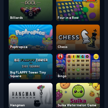
Billiards
Four in a Row
Poptropica
Chess
Big FLAPPY Tower Tiny
Square
Bingo
Hangman
Suika Watermelon Game