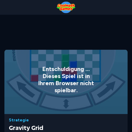
Skip
Skip
Skip
Skip
to
to
to
to
Top
Navigation
Main
Footer
of
Content
Page
Entschuldigung ...
Dieses Spiel ist in
Ihrem Browser nicht
spielbar.
Strategie
Gravity Grid