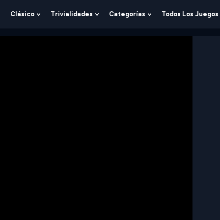
Clásico
Trivialidades
Categorías
Todos Los Juegos
Show
Show
Show
Show
Submenu
Submenu
Submenu
Submenu
For
For
For
For
Lógica
Clásico
Trivialidades
Categorías