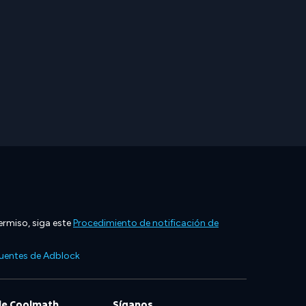
ermiso, siga este
Procedimiento de notificación de
cuentes de Adblock
de Coolmath
Síganos