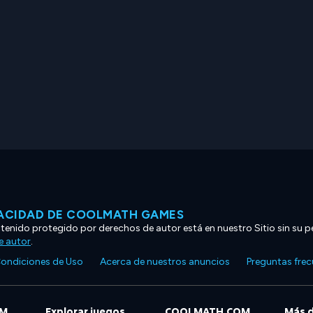
VACIDAD DE COOLMATH GAMES
ntenido protegido por derechos de autor está en nuestro Sitio sin su p
e autor
.
ondiciones de Uso
Acerca de nuestros anuncios
Preguntas fre
OM
Explorar juegos
COOLMATH.COM
Más 