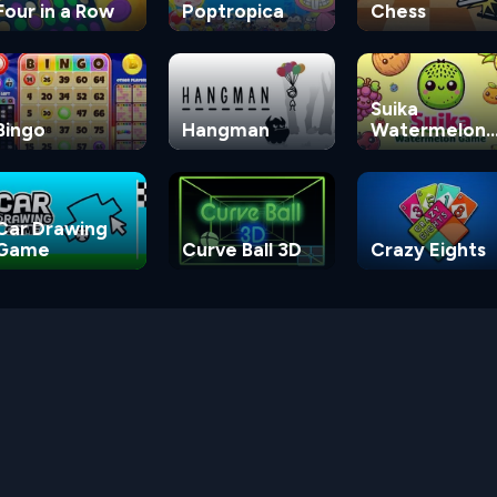
Four in a Row
Poptropica
Chess
Suika
Bingo
Hangman
Watermelon
Game
Car Drawing
Game
Curve Ball 3D
Crazy Eights