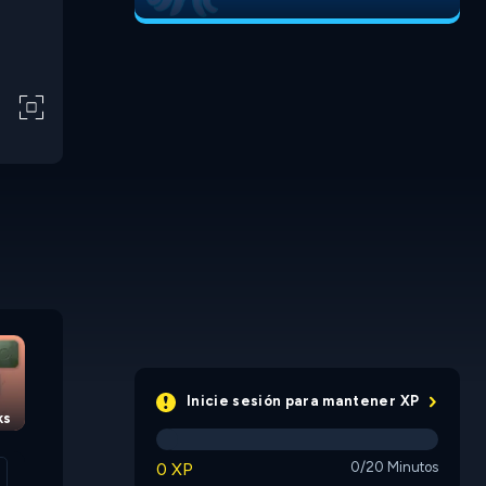
Box Factory
Truck Lo
Inicie sesión para mantener XP
ks
Slide and Fall
0 XP
0/20 Minutos