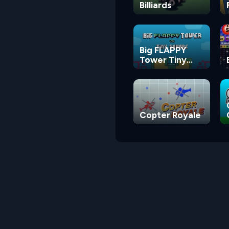
Billiards
Big FLAPPY
Tower Tiny
Square
Copter Royale