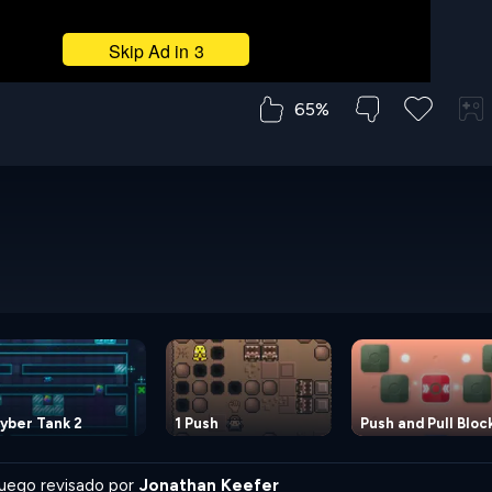
65%
yber Tank 2
1 Push
Push and Pull Bloc
uego revisado por
Jonathan Keefer