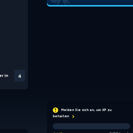
r in
3
Melden Sie sich an, um XP zu
behalten
Puzlogic Slide