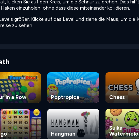
t, klicken Sie auf den Kreis, um die Schnur zu drehen. Dies hilft
Haken einzuholen, ohne dass diese miteinander kollidieren.
evels größer. Klicke auf das Level und ziehe die Maus, um die
reise zu sehen.
ath
ur in a Row
Poptropica
Chess
Suika
ngo
Hangman
Watermelo