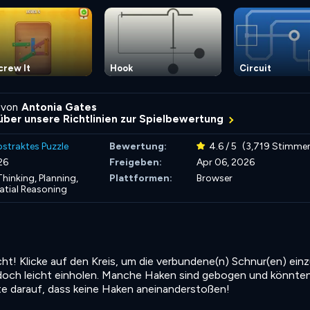
crew It
Hook
Circuit
 von
Antonia Gates
über unsere Richtlinien zur Spielbewertung
straktes Puzzle
Bewertung:
4.6 / 5
(3,719 Stimme
26
Freigeben:
Apr 06, 2026
hinking,
Planning,
Plattformen:
Browser
atial Reasoning
ht! Klicke auf den Kreis, um die verbundene(n) Schnur(en) einz
jedoch leicht einholen. Manche Haken sind gebogen und könnte
te darauf, dass keine Haken aneinanderstoßen!