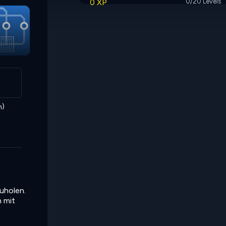
0 XP
0/20 Levels
Rhomb
n)
uholen.
n mit