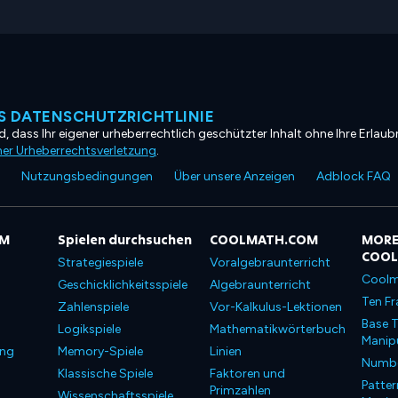
 DATENSCHUTZRICHTLINIE
, dass Ihr eigener urheberrechtlich geschützter Inhalt ohne Ihre Erlaubn
ner Urheberrechtsverletzung
.
Nutzungsbedingungen
Über unsere Anzeigen
Adblock FAQ
OM
Spielen durchsuchen
COOLMATH.COM
MORE
COO
Strategiespiele
Voralgebraunterricht
Coolm
Geschicklichkeitsspiele
Algebraunterricht
Ten Fr
Zahlenspiele
Vor-Kalkulus-Lektionen
Base T
Logikspiele
Mathematikwörterbuch
Manipu
ung
Memory-Spiele
Linien
Number
Klassische Spiele
Faktoren und
Patter
Primzahlen
Wissenschaftsspiele