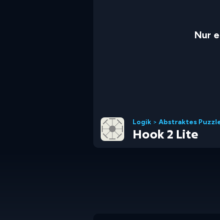
Nur e
Logik
>
Abstraktes Puzzl
Hook 2 Lite