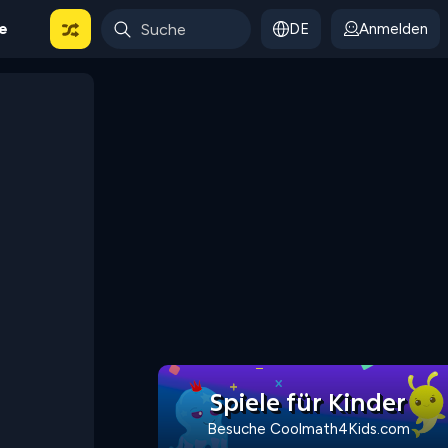
le
DE
Anmelden
Spiele für Kinder
Besuche Coolmath4Kids.com