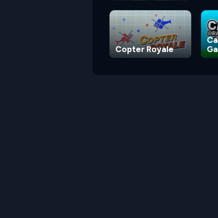
Square
Ca
Copter Royale
G