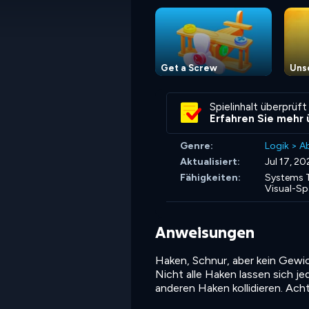
Get a Screw
Uns
Spielinhalt überprüft
Erfahren Sie mehr 
Genre:
Logik
>
Ab
Aktualisiert:
Jul 17, 20
Fähigkeiten:
Systems T
Visual-Sp
Anweisungen
Haken, Schnur, aber kein Gewic
Nicht alle Haken lassen sich 
anderen Haken kollidieren. Ach