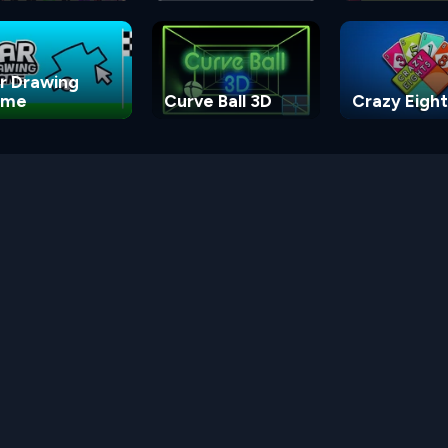
Game
r Drawing
ame
Curve Ball 3D
Crazy Eight