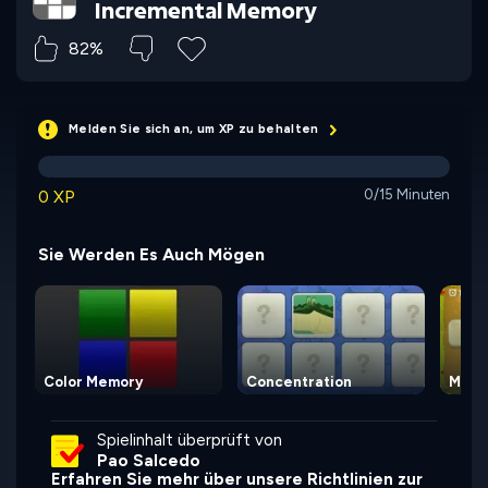
Incremental Memory
82%
Melden Sie sich an, um XP zu behalten
0 XP
0/15 Minuten
Sie Werden Es Auch Mögen
Color Memory
Concentration
Memo
Spielinhalt überprüft von
Pao Salcedo
Erfahren Sie mehr über unsere Richtlinien zur