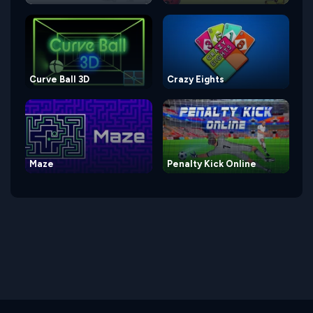
Curve Ball 3D
Crazy Eights
Maze
Penalty Kick Online