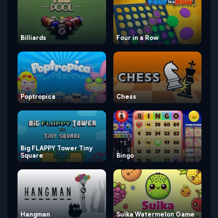
Billiards
Four in a Row
Poptropica
Chess
Big FLAPPY Tower Tiny
Square
Bingo
Hangman
Suika Watermelon Game