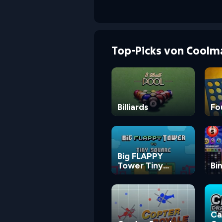
Top-Picks von Coolm
Billiards
Fo
Big FLAPPY
Tower Tiny
Bi
Square
Ca