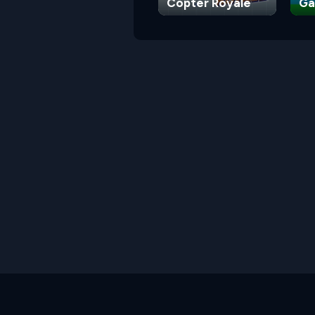
Copter Royale
G