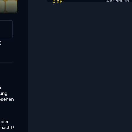
0 XP
0/10 Minuten
)
.
mung
gesehen
oder
 macht!