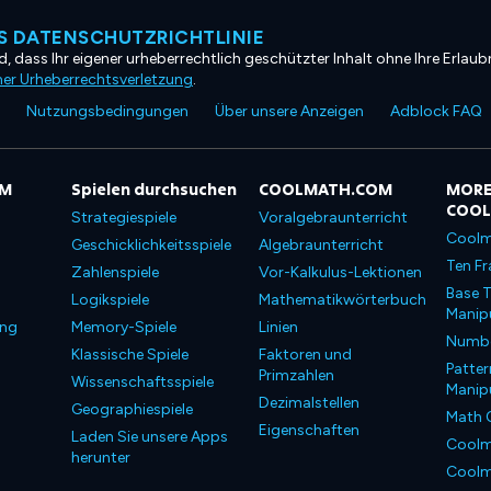
 DATENSCHUTZRICHTLINIE
, dass Ihr eigener urheberrechtlich geschützter Inhalt ohne Ihre Erlaubn
ner Urheberrechtsverletzung
.
Nutzungsbedingungen
Über unsere Anzeigen
Adblock FAQ
OM
Spielen durchsuchen
COOLMATH.COM
MORE
COO
Strategiespiele
Voralgebraunterricht
Coolm
Geschicklichkeitsspiele
Algebraunterricht
Ten Fr
Zahlenspiele
Vor-Kalkulus-Lektionen
Base T
Logikspiele
Mathematikwörterbuch
Manipu
ung
Memory-Spiele
Linien
Number
Klassische Spiele
Faktoren und
Patter
Primzahlen
Wissenschaftsspiele
Manipu
Dezimalstellen
Geographiespiele
Math 
Eigenschaften
Laden Sie unsere Apps
Coolm
herunter
Coolm