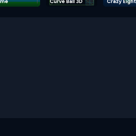
ame
Curve Ball 3D
Crazy Eight