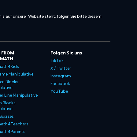
is auf unserer Website steht, folgen Sie bitte diesem
 FROM
Folgen Sie uns
LMATH
TikTok
ath4Kids
X / Twitter
ame Manipulative
Instagram
en Blocks
Facebook
lative
YouTube
 Line Manipulative
n Blocks
lative
Quizzes
ath4Teachers
ath4Parents