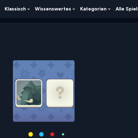
Klassisch
Wissenswertes
Kategorien
Alle Spie
Show
Show
Show
Show
Submenu
Submenu
Submenu
Submenu
For
For
For
For
Logik
Klassisch
Wissenswertes
Kategorien