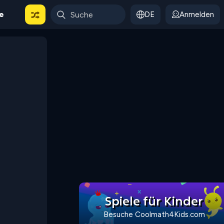
le
DE
Anmelden
Spiele für Kinder
Besuche Coolmath4Kids.com