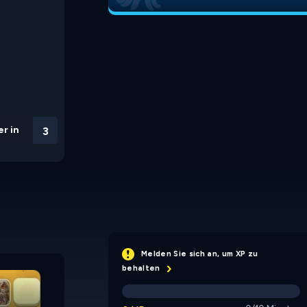
r in
2
Melden Sie sich an, um XP zu
Incremental Memory
MemoFlip
behalten