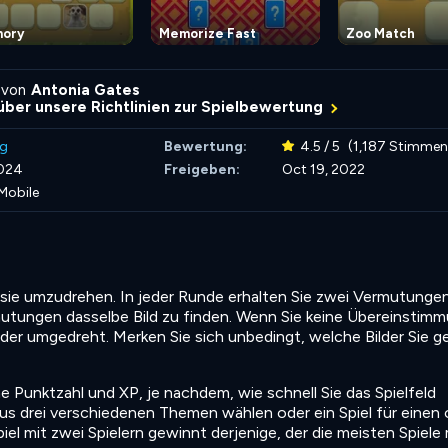
ory
Memorize Fast
Zoo Match
 von
Antonia Gates
über unsere Richtlinien zur Spielbewertung
ng
Bewertung:
4.5 / 5
(1,187 Stimmen
2024
Freigeben:
Oct 19, 2022
Mobile
m sie umzudrehen. In jeder Runde erhalten Sie zwei Vermutungen
mutungen dasselbe Bild zu finden. Wenn Sie keine Übereinstim
eder umgedreht. Merken Sie sich unbedingt, welche Bilder Sie 
e Punktzahl und XP, je nachdem, wie schnell Sie das Spielfeld
us drei verschiedenen Themen wählen oder ein Spiel für einen 
Spiel mit zwei Spielern gewinnt derjenige, der die meisten Spiele