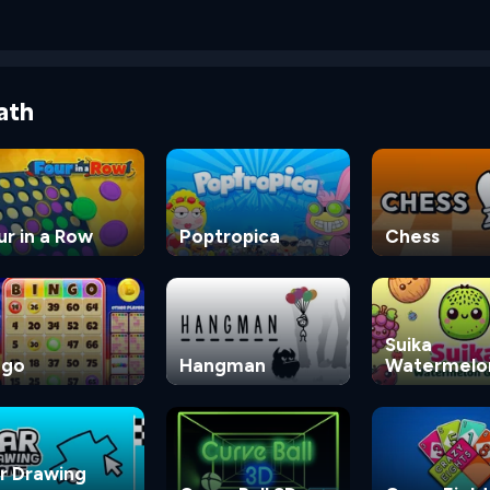
ath
ur in a Row
Poptropica
Chess
Suika
ngo
Hangman
Watermelo
Game
r Drawing