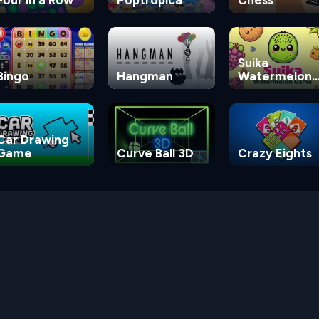
Suika
Bingo
Hangman
Watermelon
Game
Car Drawing
Game
Curve Ball 3D
Crazy Eights