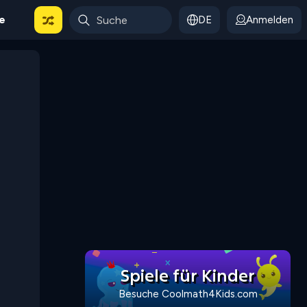
le
DE
Anmelden
Spiele für Kinder
Besuche Coolmath4Kids.com