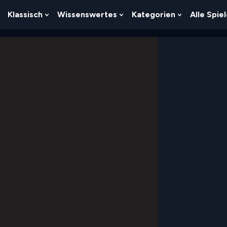
Klassisch
Wissenswertes
Kategorien
Alle Spie
Show
Show
Show
Show
Submenu
Submenu
Submenu
Submenu
For
For
For
For
Logik
Klassisch
Wissenswertes
Kategorien