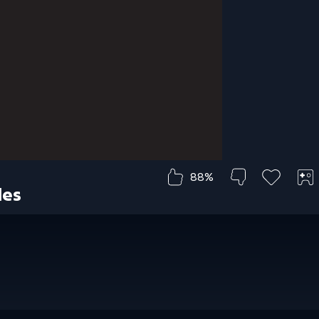
88%
les