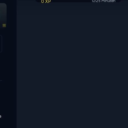
0 XP
0/25 Minuten
Jewel Routes
World Puzzle
e