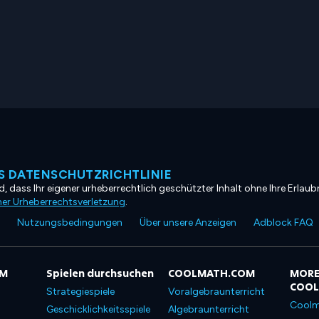
 DATENSCHUTZRICHTLINIE
, dass Ihr eigener urheberrechtlich geschützter Inhalt ohne Ihre Erlaubn
ner Urheberrechtsverletzung
.
Nutzungsbedingungen
Über unsere Anzeigen
Adblock FAQ
OM
Spielen durchsuchen
COOLMATH.COM
MORE
COO
Strategiespiele
Voralgebraunterricht
Coolm
Geschicklichkeitsspiele
Algebraunterricht