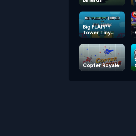
Big FLAPPY
Tower Tiny
Square
Copter Royale