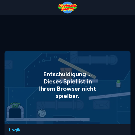
Skip
Skip
Skip
Skip
to
to
to
to
Top
Navigation
Main
Footer
of
Content
Page
Entschuldigung ...
Dieses Spiel ist in
Ihrem Browser nicht
spielbar.
Logik