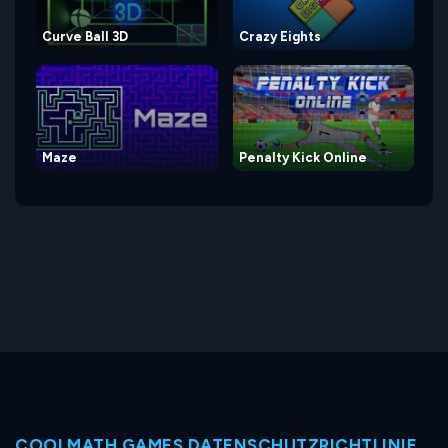
Curve Ball 3D
Crazy Eights
Maze
Penalty Kick Online
COOLMATH GAMES DATENSCHUTZRICHTLINIE