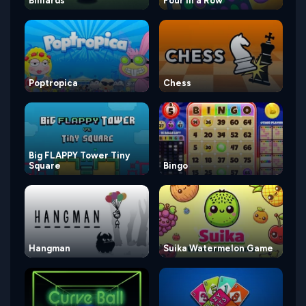
Billiards
Four in a Row
Poptropica
Chess
Big FLAPPY Tower Tiny
Square
Bingo
Hangman
Suika Watermelon Game